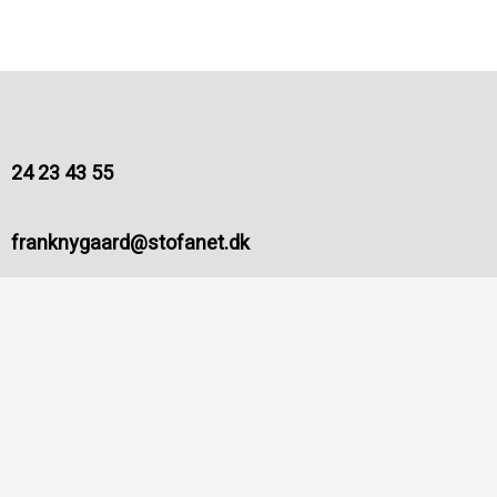
24 23 43 55
franknygaard@stofanet.dk