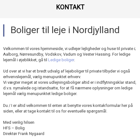
KONTAKT​
Boliger til leje i Nordjylland​
Velkommen til vores hjemmeside, vi udlejer lejligheder og huse til private i;
Aalborg, Nørresundby, Vodskov, Vadum og Vester Hassing. For ledige
lejemål i øjeblikket, gå til
Ledige boliger
.
Ud over at vi har et bredt udvalg af lejeboliger til private tilbyder vi også
erhvervslejemål, vælg menupunktet erhverv.
Vi vægter meget at vores udlejningsboliger altid er i indflytningsklar stand,
d.v.s. nymalede og istandsatte, for at få nærmere oplysninger om ledige
lejemål vælg menupunktet ledige boliger.​
Du / I er altid velkommen til enten at benytte vores kontakformular her på
siden, eller at tage kontakt til os for eventuelle spørgsmål.
Med venlig hilsen
HFS – Bolig
Direktør Frank Nygaard