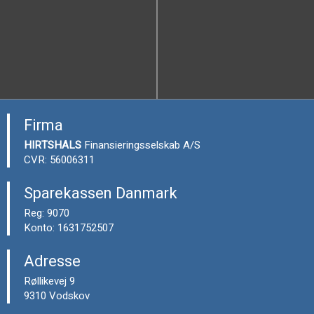
Firma
HIRTSHALS
Finansieringsselskab A/S
CVR: 56006311​
Sparekassen Danmark
Reg: 9070
Konto: 1631752507
​Adresse​
Rølli​kevej 9
9310 Vodskov